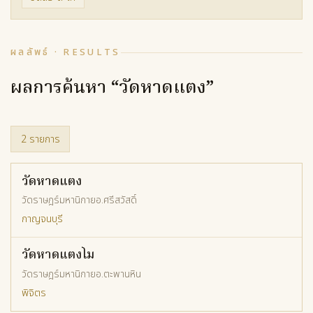
ผลลัพธ์ · RESULTS
ผลการค้นหา “วัดหาดแตง”
2 รายการ
วัดหาดแตง
วัดราษฎร์
มหานิกาย
อ.ศรีสวัสดิ์
กาญจนบุรี
วัดหาดแตงโม
วัดราษฎร์
มหานิกาย
อ.ตะพานหิน
พิจิตร