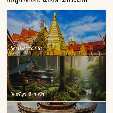
ข้อมูลวัดไทย แบ่งตามประเภท
วัดพระอารามหลวง
วัดอรัญวาสี (วัดป่า)