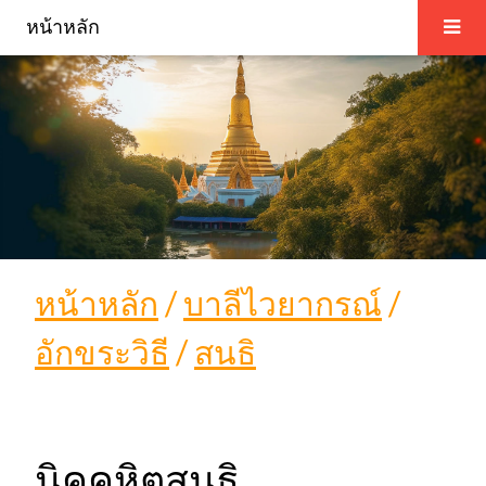
หน้าหลัก
หน้าหลัก
/
บาลีไวยากรณ์
/
อักขระวิธี
/
สนธิ
นิคคหิตสนธิ