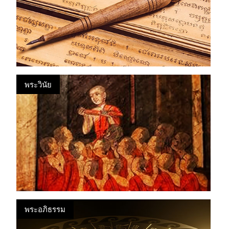
พระวินัย
พระอภิธรรม