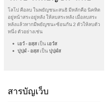
โลโป คือลบ ในพยัญชนะสนธิ มีหลักคือ นิคหิต
อยู่หน้าสระอยู่หลัง ให้ลบสระหลัง เมื่อลบสระ
หลังแล้วหากมีพยัญชนะซ้อนกัน 2 ตัวให้ลบตัว
หนึ่ง ตัวอย่างเช่น
เอวํ - อสฺส
เป็น
เอวํส
ปุปฺผํ - อสฺส
เป็น
ปุปฺผํส
สารบัญเว็บ