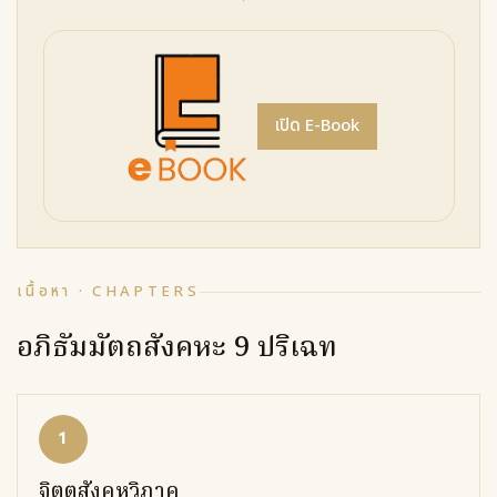
เปิด E-Book
เนื้อหา · CHAPTERS
อภิธัมมัตถสังคหะ 9 ปริเฉท
1
จิตตสังคหวิภาค