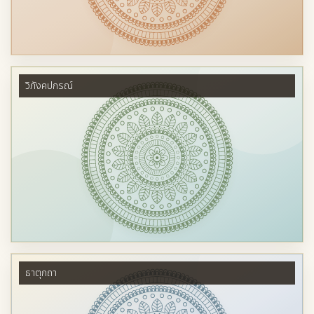
วิภังคปกรณ์
ธาตุกถา