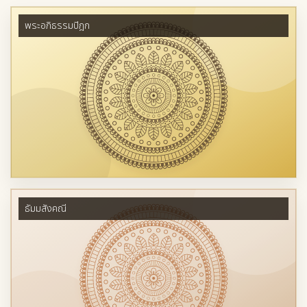
พระอภิธรรมปิฎก
ธัมมสังคณี