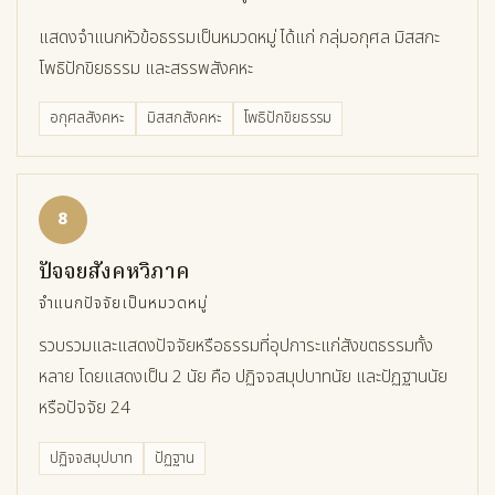
แสดงจำแนกหัวข้อธรรมเป็นหมวดหมู่ ได้แก่ กลุ่มอกุศล มิสสกะ
โพธิปักขิยธรรม และสรรพสังคหะ
อกุศลสังคหะ
มิสสกสังคหะ
โพธิปักขิยธรรม
8
ปัจจยสังคหวิภาค
จำแนกปัจจัยเป็นหมวดหมู่
รวบรวมและแสดงปัจจัยหรือธรรมที่อุปการะแก่สังขตธรรมทั้ง
หลาย โดยแสดงเป็น 2 นัย คือ ปฏิจจสมุปบาทนัย และปัฏฐานนัย
หรือปัจจัย 24
ปฏิจจสมุปบาท
ปัฏฐาน