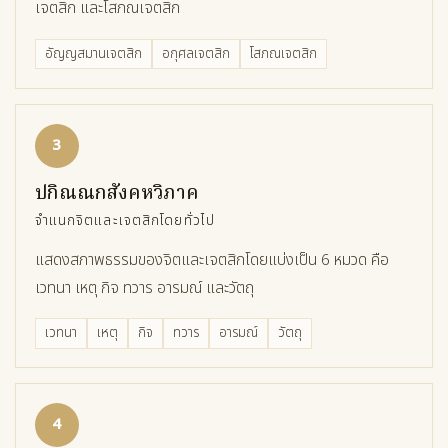
เจตสิก และโสภณเจตสิก
อัญญสมานเจตสิก
อกุศลเจตสิก
โสภณเจตสิก
3
ปกิณณกสังคหวิภาค
จำแนกจิตและเจตสิกโดยทั่วไป
แสดงสภาพธรรมของจิตและเจตสิกโดยแบ่งเป็น 6 หมวด คือ
เวทนา เหตุ กิจ ทวาร อารมณ์ และวัตถุ
เวทนา
เหตุ
กิจ
ทวาร
อารมณ์
วัตถุ
4