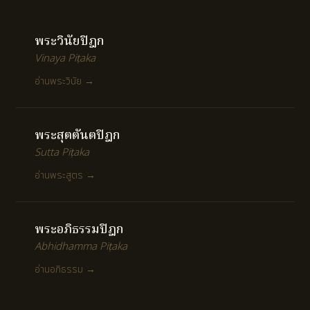
พระวินัยปิฎก
Vinaya Piṭaka
อ่านพระวินัย →
พระสุตตันตปิฎก
Sutta Piṭaka
อ่านพระสูตร →
พระอภิธรรมปิฎก
Abhidhamma Piṭaka
อ่านอภิธรรม →