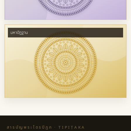
มหาปัฏฐาน
สารบัญพระไตรปิฎก · TIPIṬAKA