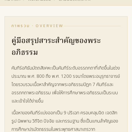
ภาพรวม · OVERVIEW
คู่มือสรุปสาระสำคัญของพระ
อภิธรรม
คัมภีร์อภิธัมมัตถสังคหะเป็นคัมภีร์ระดับอรรถกถาที่เกิดขึ้นในช่วง
ประมาณ พ.ศ. 800 ถึง พ.ศ. 1200 รจนาโดยพระอนุรุทธาจารย์
โดยรวบรวมเนื้อหาสำคัญจากพระอภิธรรมปิฎก 7 คัมภีร์และ
อรรถกถาพระอภิธรรม เพื่อให้การศึกษาพระอภิธรรมเป็นระบบ
และเข้าใจได้ง่ายขึ้น
เนื้อหาของคัมภีร์แบ่งออกเป็น 9 ปริเฉท ครอบคลุมจิต เจตสิก
รูป นิพพาน วิถีจิต ปัจจัย และกรรมฐาน ซึ่งเป็นแกนสำคัญของ
การศึกษาปรมัตถธรรมในพระพุทธศาสนาเถรวาท