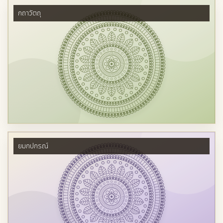
กถาวัตถุ
ยมกปกรณ์