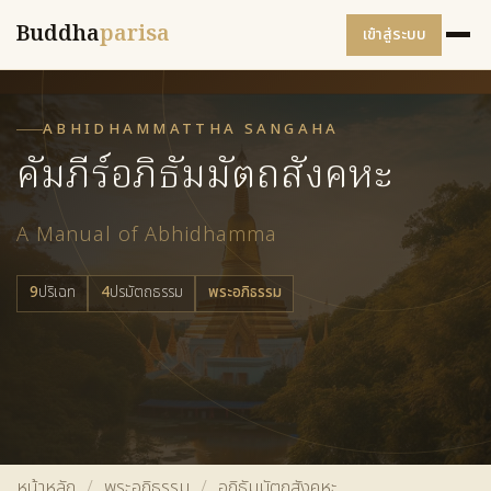
Buddha
parisa
เข้าสู่ระบบ
ABHIDHAMMATTHA SANGAHA
คัมภีร์อภิธัมมัตถสังคหะ
A Manual of Abhidhamma
9
ปริเฉท
4
ปรมัตถธรรม
พระอภิธรรม
หน้าหลัก
/
พระอภิธรรม
/
อภิธัมมัตถสังคหะ